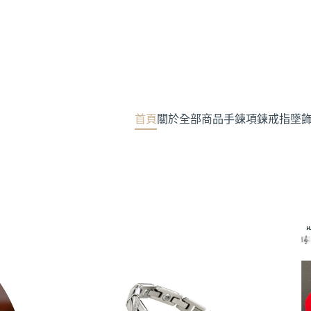
首頁
關於
全部商品
手鍊
項鍊
戒指
墜