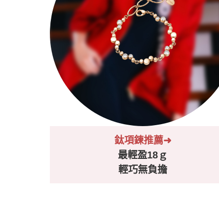
鈦項鍊推薦➜
最輕盈18ｇ
輕巧無負擔