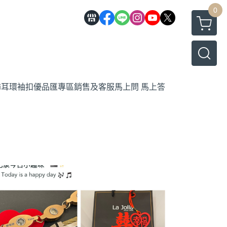
0
飾
耳環
袖扣
優品匯專區
銷售及客服馬上問 馬上答