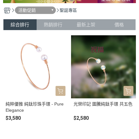
活動促銷
聖誕專區
綜合排行
熱銷排行
最新上架
價格
純粹優雅 純鈦珍珠手環 - Pure
光榮印記 圖騰純鈦手環 共五色
Elegance
$3,580
$2,580