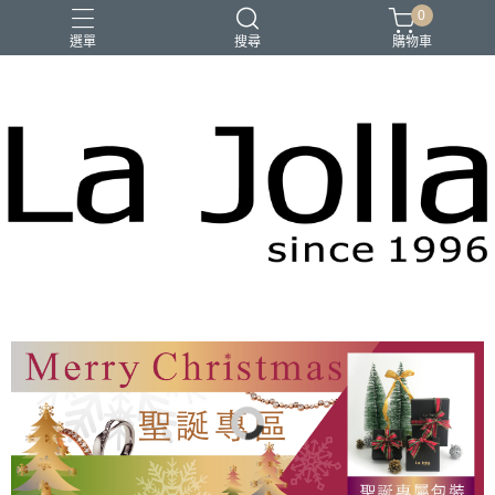
0
選單
搜尋
購物車
優品匯
咖啡
橄欖油
母親節禮物