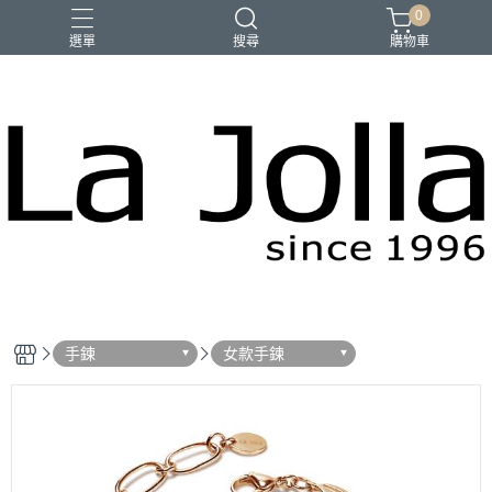
0
選單
搜尋
購物車
優品匯
咖啡
橄欖油
母親節禮物
手鍊
女款手鍊