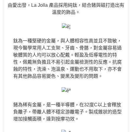
由愛出發，La Jolla 產品採用純鈦，結合鍺與磁打造出有
溫度的飾品。
鈦為一種堅硬的金屬，與人體相容性高並且不致敏，
現今醫學常用人工支架、牙齒、骨骼，對金屬容易過
敏體質的人均可以放心配戴。輕盈及低導電性的特
性，佩戴無負擔且不易引起金屬檢測性的反應。抗腐
蝕的特性，洗澡、泡溫泉、運動也不用取下，亦不會
有其他飾品容易變色、變黑及變形的問題。
鍺為稀有金屬，是一種半導體，在32度C以上會釋放
負離子，帶離人體不穩定游離電子。製成錐狀的造型
增加接觸面積，達到按摩功效。