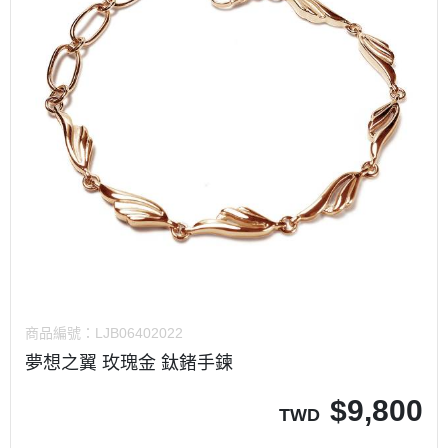
商品編號：
LJB06402022
夢想之翼 玫瑰金 鈦鍺手鍊
$
9,800
TWD