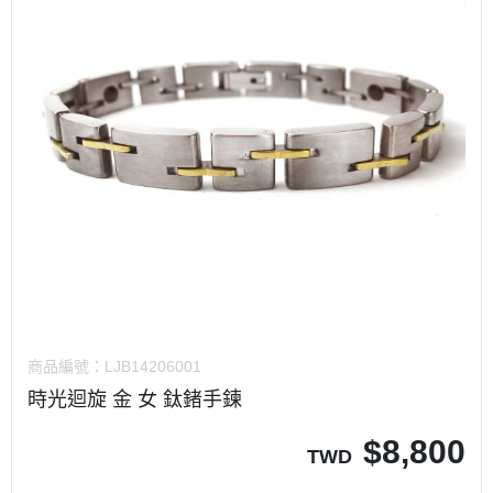
商品編號：
LJB14206001
時光迴旋 金 女 鈦鍺手鍊
$
8,800
TWD