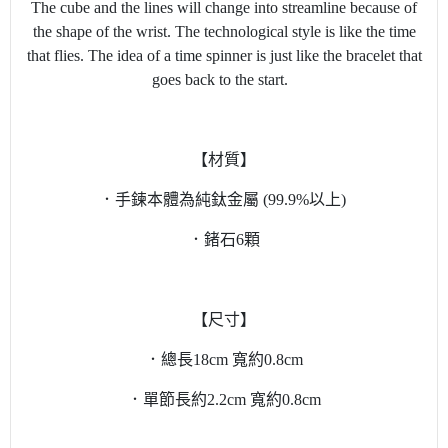
The cube and the lines will change into streamline because of
the shape of the wrist. The technological style is like the time
that flies. The idea of a time spinner is just like the bracelet that
goes back to the start.
【材質】
．手鍊本體為純鈦金屬 (99.9%以上)
．鍺石6顆
【尺寸】
．總長18cm 寬約0.8cm
．單節長約2.2cm 寬約0.8cm