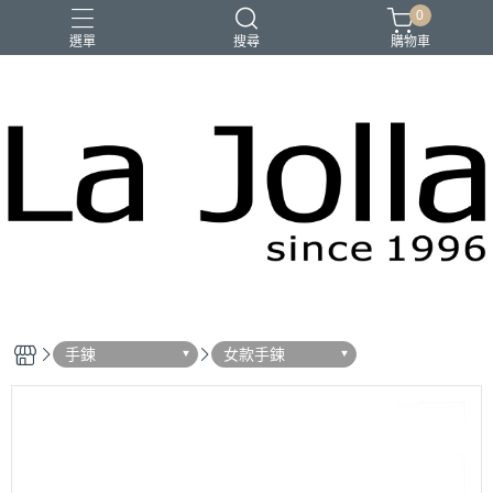
0
選單
搜尋
購物車
優品匯
咖啡
橄欖油
母親節禮物
手鍊
女款手鍊