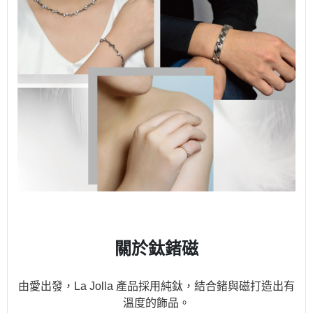
關於鈦鍺磁
由愛出發，La Jolla 產品採用純鈦，結合鍺與磁打造出有
溫度的飾品。