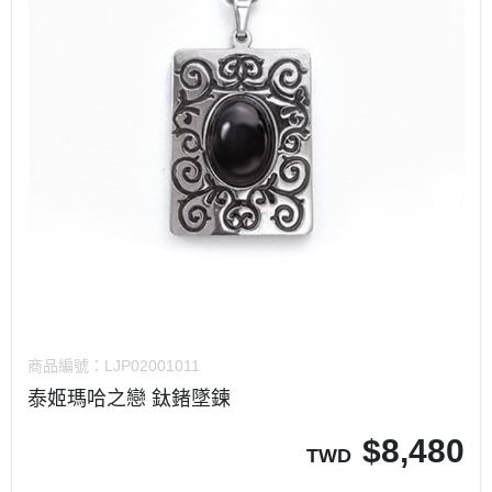
商品編號：
LJP02001011
泰姬瑪哈之戀 鈦鍺墜鍊
$
8,480
TWD