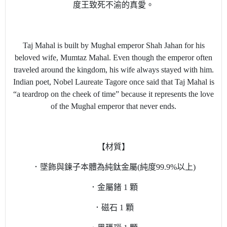
度王致死不渝的真愛。
Taj Mahal is built by Mughal emperor Shah Jahan for his
beloved wife, Mumtaz Mahal. Even though the emperor often
traveled around the kingdom, his wife always stayed with him.
Indian poet, Nobel Laureate Tagore once said that Taj Mahal is
“a teardrop on the cheek of time” because it represents the love
of the Mughal emperor that never ends.
【材質】
．墜飾與鍊子本體為純鈦金屬(純度99.9%以上)
．金屬鍺 1 顆
．磁石 1 顆