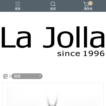
0
選單
搜尋
購物車
優品匯
咖啡
橄欖油
母親節禮物
墜飾