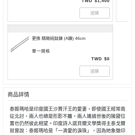
TWD
$1,400
更換 精緻純鈦鍊 (A鍊) 46cm
單一規格
TWD
$0
商品詳情
泰姬瑪哈是印度國王沙賈汗王的愛妻，即使國王經常南
征北討，兩人也總是形影不離，兩人連過世後的陵寢位
置也仍然彼此相望。印度詩人諾貝爾文學獎得主泰戈爾
就曾說：泰姬瑪哈是「一滴愛的淚珠」，因為她象徵印