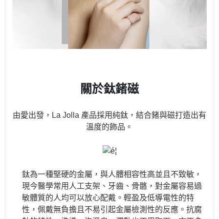
關於鈦鍺磁
由愛出發，La Jolla 產品採用純鈦，結合鍺與磁打造出有
溫度的飾品。
鈦為一種堅硬的金屬，與人體相容性高並且不致敏，
現今醫學常用人工支架、牙齒、骨骼，對金屬容易過
敏體質的人均可以放心配戴。輕盈及低導電性的特
性，佩戴無負擔且不易引起金屬檢測性的反應。抗腐