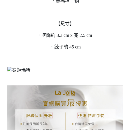
．黑瑪瑙 1 顆
【尺寸】
．墜飾約 3.3 cm x 寬 2.5 cm
．鍊子約 45 cm