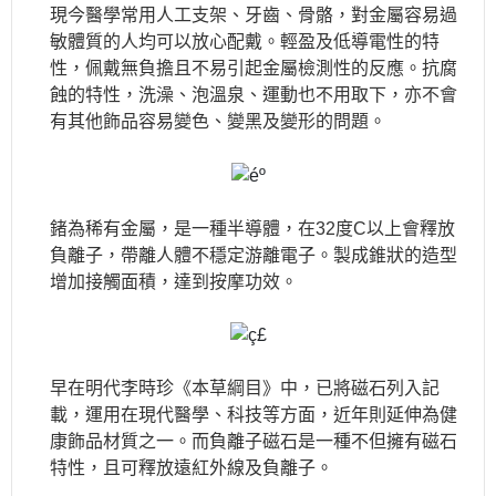
現今醫學常用人工支架、牙齒、骨骼，對金屬容易過
敏體質的人均可以放心配戴。輕盈及低導電性的特
性，佩戴無負擔且不易引起金屬檢測性的反應。抗腐
蝕的特性，洗澡、泡溫泉、運動也不用取下，亦不會
有其他飾品容易變色、變黑及變形的問題。
鍺為稀有金屬，是一種半導體，在32度C以上會釋放
負離子，帶離人體不穩定游離電子。製成錐狀的造型
增加接觸面積，達到按摩功效。
早在明代李時珍《本草綱目》中，已將磁石列入記
載，運用在現代醫學、科技等方面，近年則延伸為健
康飾品材質之一。而負離子磁石是一種不但擁有磁石
特性，且可釋放遠紅外線及負離子。