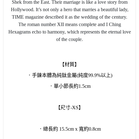
Shek from the East. Their marriage is like a love story from
Hollywood. It’s not only a hero that marries a beautiful lady,
TIME magazine described it as the wedding of the century.
The roman number XII means complete and I Ching
Hexagrams echo to harmony, which represents the eternal love
of the couple.
【材質】
．手鍊本體為純鈦金屬(純度99.9%以上)
．單小節長約1.5cm
【尺寸-XS】
．總長約 15.5cm x 寬約0.8cm