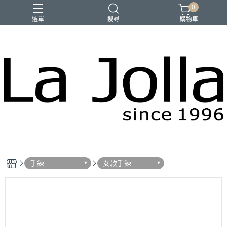
0
選單
搜尋
購物車
優品匯
咖啡
橄欖油
母親節禮物
手鍊
女款手鍊