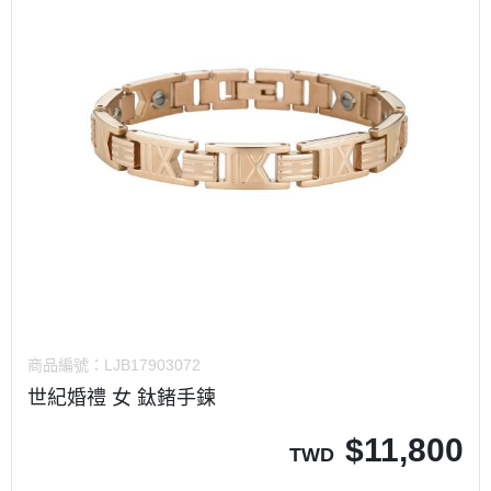
商品編號：
LJB17903072
世紀婚禮 女 鈦鍺手鍊
$
11,800
TWD