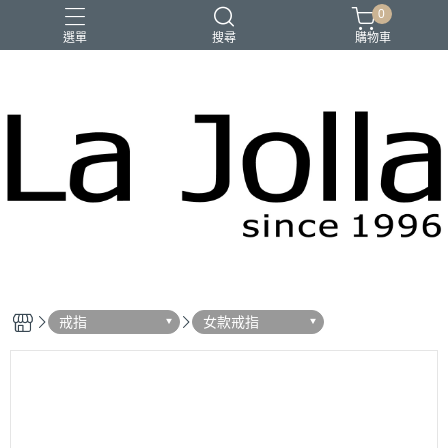
0
選單
搜尋
購物車
優品匯
咖啡
橄欖油
母親節禮物
戒指
女款戒指