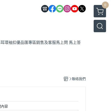
0
飾
耳環
袖扣
優品匯專區
銷售及客服馬上問 馬上答
聯絡我們
問內容