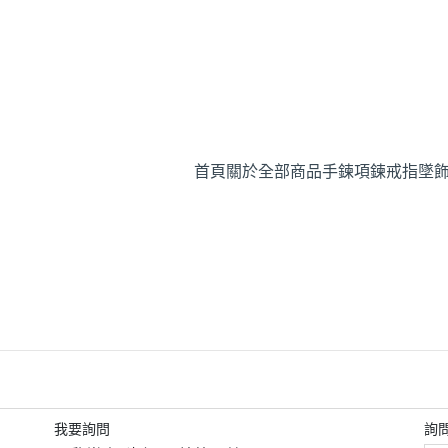
首頁
關於
全部商品
手鍊
項鍊
戒指
墜
我要詢問
詢