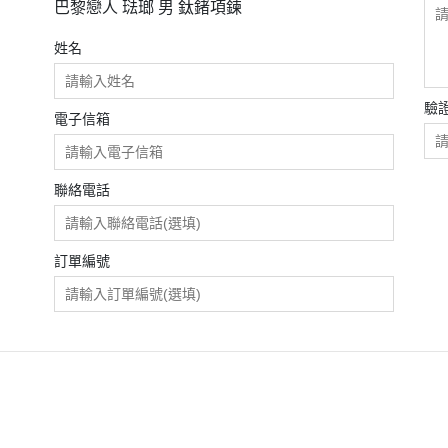
巴黎戀人 琺瑯 男 鈦鍺項鍊
姓名
驗
電子信箱
聯絡電話
訂單編號