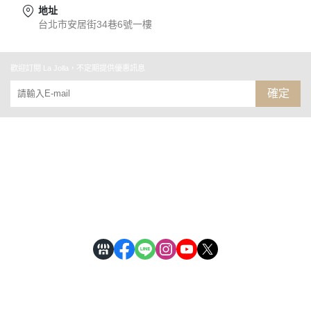
地址
台北市安居街34巷6號一樓
歡迎訂閱 La Jolla，不定期提供優惠訊息
確定
關於
全部商品
付款方式說明
會員權益說明