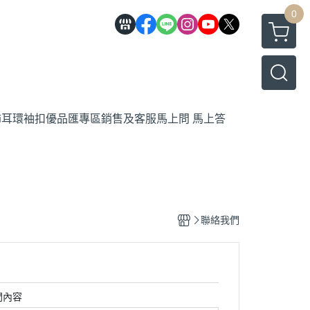
0
飾
耳環
袖扣
優品匯專區
銷售及客服馬上問 馬上答
聯絡我們
問內容