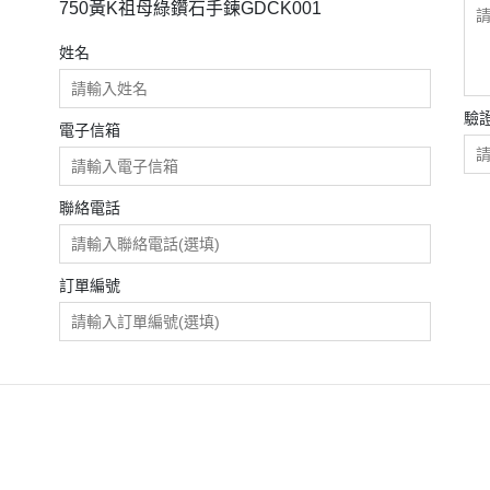
750黃K祖母綠鑽石手鍊GDCK001
姓名
驗
電子信箱
聯絡電話
訂單編號