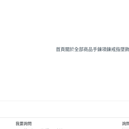
首頁
關於
全部商品
手鍊
項鍊
戒指
墜
我要詢問
詢