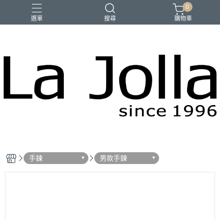
0
選單
搜尋
購物車
優品匯
咖啡
橄欖油
母親節禮物
手鍊
男款手鍊