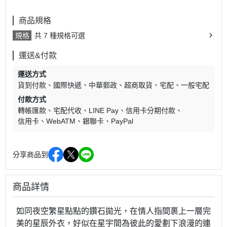
商品規格
規格
共 7 種規格可選
運送&付款
運送方式
貨到付款
國際快遞
中華郵政
超商取貨
宅配
一般宅配
付款方式
轉帳匯款
宅配代收
LINE Pay
信用卡分期付款
信用卡
WebATM
銀聯卡
PayPal
分享商品到
商品詳情
如同夜空繁星點點的鑽石拋光，在情人指間裹上一層完
美的星辰外衣，好似在星宇間為彼此的愛劃下浪漫的連