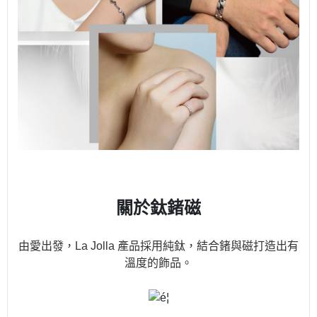
關於鈦鍺磁
由愛出發，La Jolla 產品採用純鈦，結合鍺與磁打造出有
溫度的飾品。