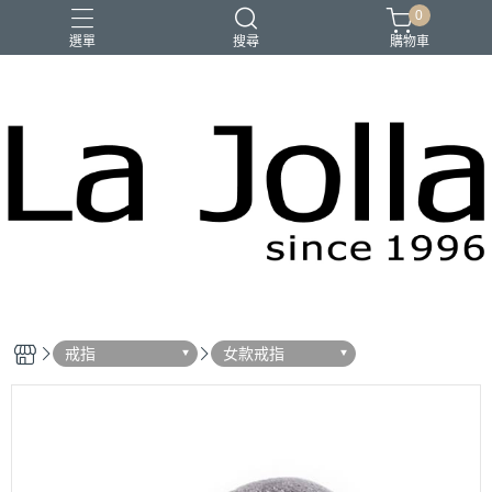
0
選單
搜尋
購物車
優品匯
咖啡
橄欖油
母親節禮物
戒指
女款戒指