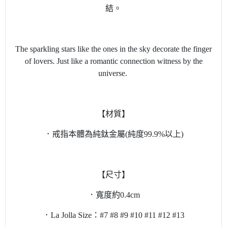
結。
The sparkling stars like the ones in the sky decorate the finger
of lovers. Just like a romantic connection witness by the
universe.
【材質】
．戒指本體為純鈦金屬(純度99.9%以上)
【尺寸】
．寬度約0.4cm
．La Jolla Size：#7 #8 #9 #10 #11 #12 #13